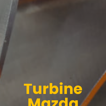
Galleria
Contatti
Blog
0 elementi
Turbine
Mazda