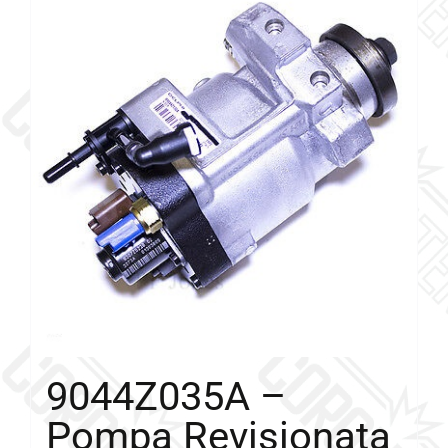
Galleria
Contatti
Blog
0 elementi
9044Z035A –
Pompa Revisionata