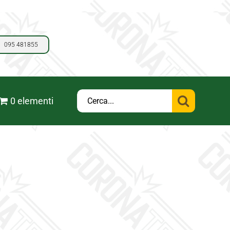
095 481855
Cerca
0 elementi
per: