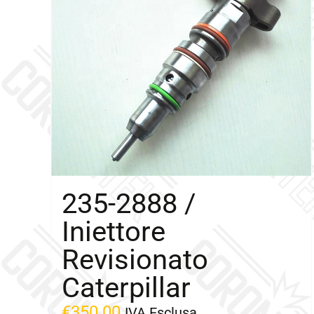
235-2888 /
Iniettore
Revisionato
Caterpillar
€
350.00
IVA Esclusa