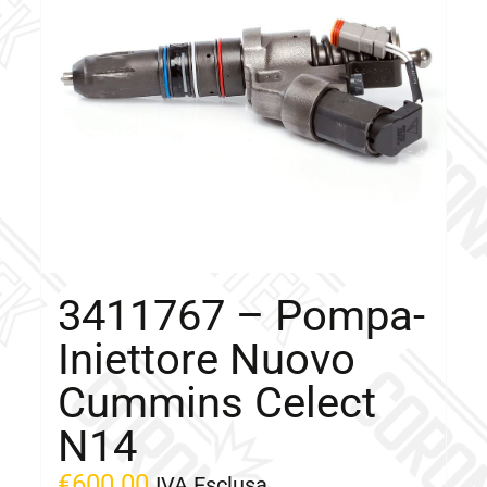
3411767 – Pompa-
Iniettore Nuovo
Cummins Celect
N14
€
600.00
IVA Esclusa