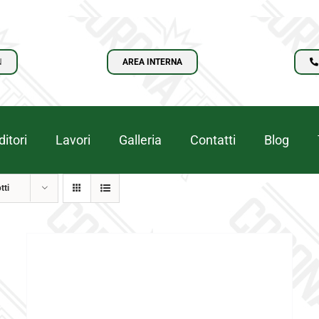
N
AREA INTERNA
itori
Lavori
Galleria
Contatti
Blog
tti