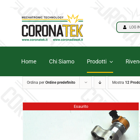
Salta
bahsegel
bahsegel
bahsegel
paribahis
al
giris
contenuto
LOG I
Home
Chi Siamo
Prodotti
Rivend
Ordina per
Ordine predefinito
Mostra
12 Prodo
Esaurito