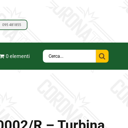
095 481855
Cerca
0 elementi
per:
002/R – Turbina