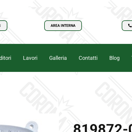
N
AREA INTERNA
itori
Lavori
Galleria
Contatti
Blog
819872-0