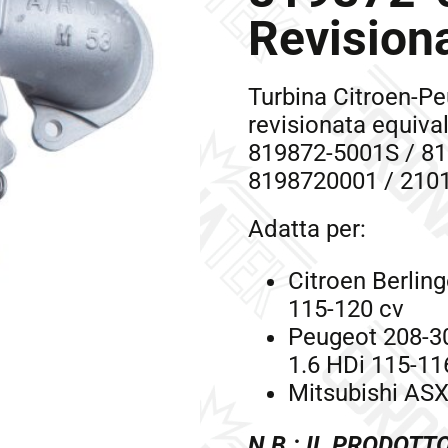
Revision
Turbina Citroen-Pe
revisionata equiva
819872-5001S / 81
8198720001 / 210
Adatta per:
Citroen Berli
115-120 cv
Peugeot 208-3
1.6 HDi 115-11
Mitsubishi ASX
N.B.: IL PRODOTT