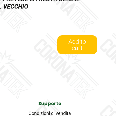
L VECCHIO
a
Add to
cart
819872-
0002/R
-
Turbina
Revisionata
Honeywell
quantity
Supporto
Condizioni di vendita