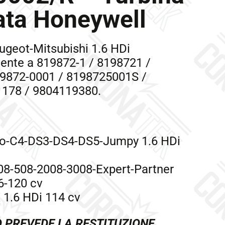
ata Honeywell
ugeot-Mitsubishi 1.6 HDi
lente a 819872-1 / 8198721 /
9872-0001 / 8198725001S /
1178 / 9804119380.
ngo-C4-DS3-DS4-DS5-Jumpy 1.6 HDi
08-508-2008-3008-Expert-Partner
6-120 cv
 1.6 HDi 114 cv
O PREVEDE LA RESTITUZIONE