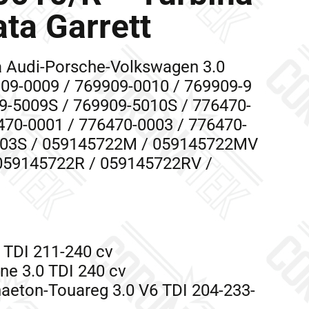
ta Garrett
ta Audi-Porsche-Volkswagen 3.0
909-0009 / 769909-0010 / 769909-9
9-5009S / 769909-5010S / 776470-
6470-0001 / 776470-0003 / 776470-
003S / 059145722M / 059145722MV
059145722R / 059145722RV /
 TDI 211-240 cv
ne 3.0 TDI 240 cv
aeton-Touareg 3.0 V6 TDI 204-233-