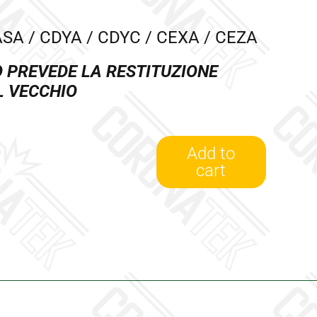
ASA / CDYA / CDYC / CEXA / CEZA
O PREVEDE LA RESTITUZIONE
L VECCHIO
a
Add to
cart
769909-
0010/R
-
Turbina
Revisionata
Garrett
quantity