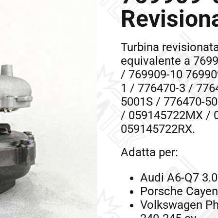
Revisiona
Turbina revisiona
equivalente a 769
/ 769909-10 76990
1 / 776470-3 / 77
5001S / 776470-5
/ 059145722MX / 
059145722RX.
Adatta per:
Audi A6-Q7 3.0
Porsche Cayen
Volkswagen Ph