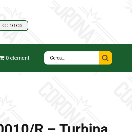
095 481855
Cerca
0 elementi
per:
010/R – Turbina