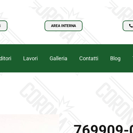
N
AREA INTERNA
itori
Lavori
Galleria
Contatti
Blog
769909-0