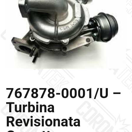
Galleria
Contatti
Blog
0 elementi
767878-0001/U –
Turbina
Revisionata