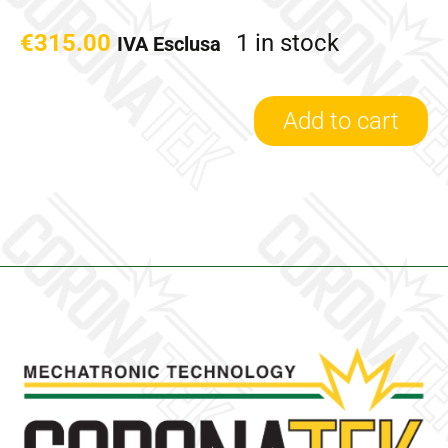
€
315.00
1 in stock
IVA Esclusa
Add to cart
767878-
0001/U
-
Turbina
Revisionata
Garrett
quantity