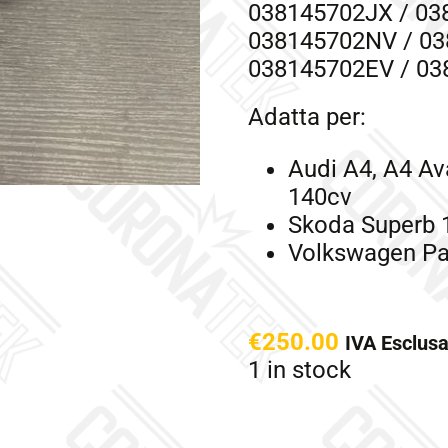
038145702JX / 03
038145702NV / 03
038145702EV / 03
Adatta per:
Audi A4, A4 Av
140cv
Skoda Superb 1
Volkswagen Pa
€
250.00
IVA Esclus
1 in stock