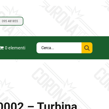
095 481855
Cerca
0 elementi
per:
002 – Turbina