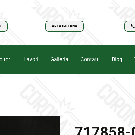
N
AREA INTERNA
itori
Lavori
Galleria
Contatti
Blog
717858-0