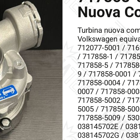
Nuova Co
Turbina nuova com
Volkswagen equiva
712077-5001 / 716
/ 717858-1 / 71785
717858-5 / 717858-
9 / 717858-0001 /
717858-0004 / 717
0007 / 717858-000
717858-5002 / 717
5005 / 717858-500
717858-5009 / 53
038145702E / 038
038145702G / 038