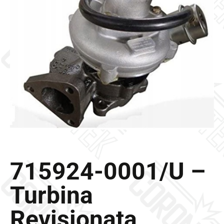
Galleria
Contatti
Blog
0 elementi
715924-0001/U –
Turbina
Revisionata