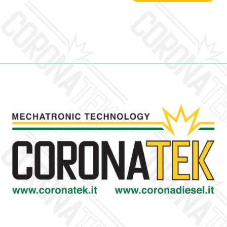
0001/U
-
Turbina
Revisionata
Garrett
quantity