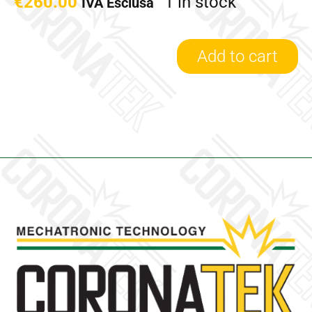
€
260.00
1 in stock
IVA Esclusa
Add to cart
704059-
1/R
-
Turbina
revisionata
Garrett
quantity