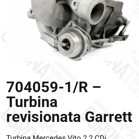
Galleria
Contatti
Blog
0 elementi
704059-1/R –
Turbina
revisionata Garrett
Turbina Mercedes Vito 2.2 CDi