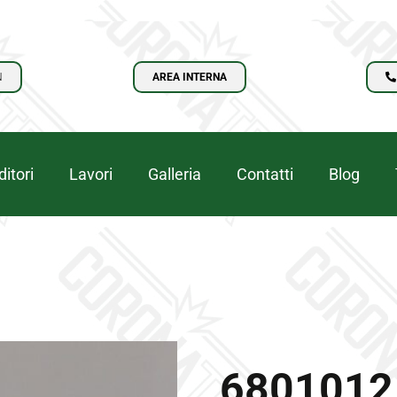
N
AREA INTERNA
itori
Lavori
Galleria
Contatti
Blog
6801012