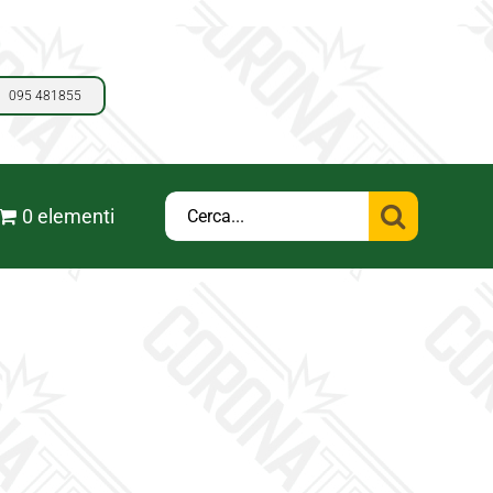
095 481855
Cerca
0 elementi
per: