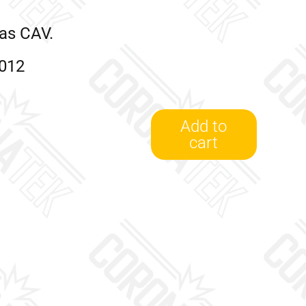
cas CAV.
1012
Add to
cart
6801012
quantity