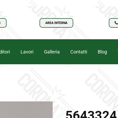
N
AREA INTERNA
itori
Lavori
Galleria
Contatti
Blog
5643324