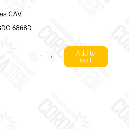
cas CAV.
 SDC 6868D
Add to
cart
5643324
quantity