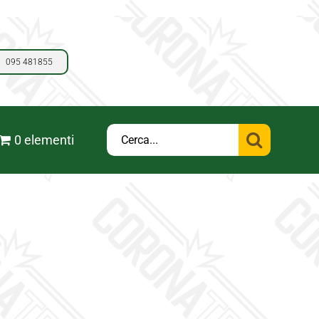
095 481855
Cerca
0 elementi
per: