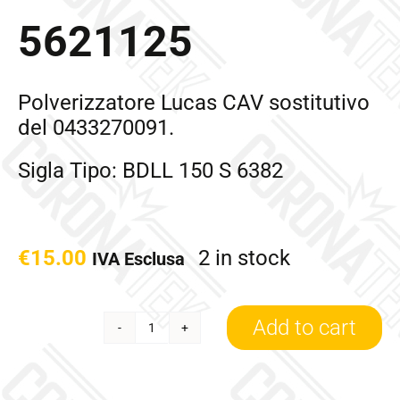
5621125
Polverizzatore Lucas CAV sostitutivo
del 0433270091.
Sigla Tipo: BDLL 150 S 6382
€
15.00
2 in stock
IVA Esclusa
Add to cart
5621125
quantity