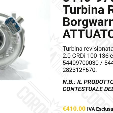
Turbina 
Borgwar
ATTUAT
Turbina revisionat
2.0 CRDi 100-136 c
54409700030 / 54
282312F670.
N.B.: IL PRODOTT
CONTESTUALE DE
€
410.00
IVA Esclus