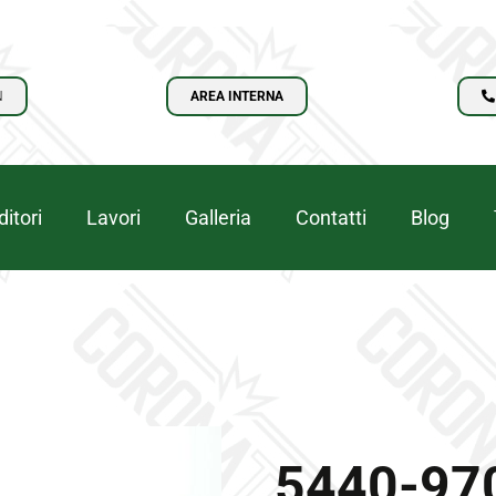
N
AREA INTERNA
itori
Lavori
Galleria
Contatti
Blog
5440-97