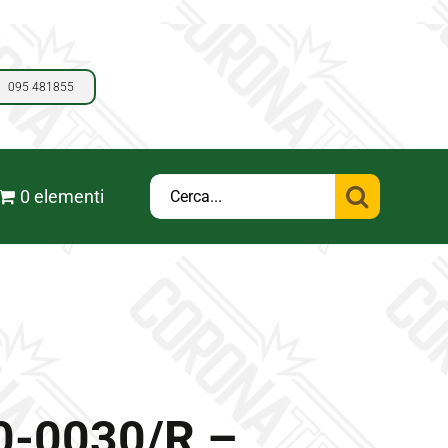
095 481855
Cerca
0 elementi
per:
0-0030/R –