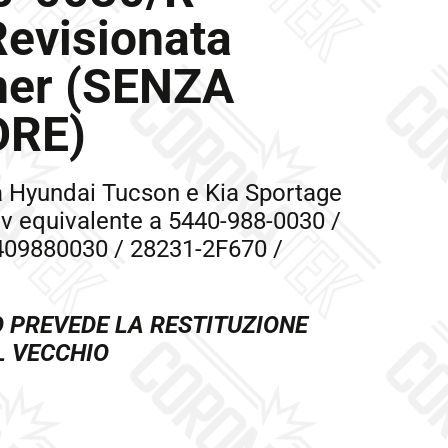
Revisionata
ner (SENZA
ORE)
a Hyundai Tucson e Kia Sportage
v equivalente a 5440-988-0030 /
409880030 / 28231-2F670 /
O PREVEDE LA RESTITUZIONE
L VECCHIO
a