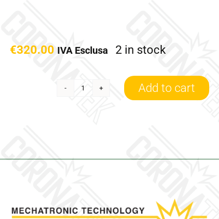
€
320.00
2 in stock
IVA Esclusa
Add to cart
5439-
970-
0098/R
-
Turbina
revisionata
Borgwarner
quantity