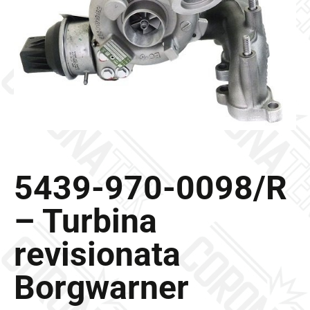
Galleria
Contatti
Blog
0 elementi
5439-970-0098/R
– Turbina
revisionata
Borgwarner