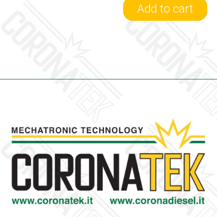
Add to cart
5439-
970-
0027/R
-
Turbina
Revisionata
KKK
quantity