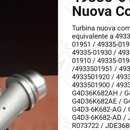
Nuova Co
Turbina nuova com
equivalente a 493
01951 / 49335-019
49335-01930 / 493
01910 / 49335-019
/4933501951 / 49
4933501920 / 493
4933501900 / 493
G4D36K682AH / G
G4D36K682AE /
G
G4D3-6K682-AG / 
G4D3-6K682-AD / 
R073722 / JDE368