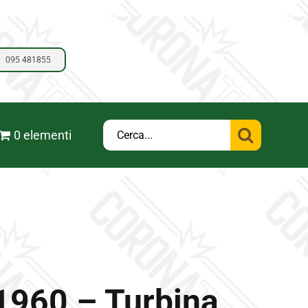
095 481855
Cerca
0 elementi
per:
960 – Turbina