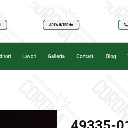
N
AREA INTERNA
itori
Lavori
Galleria
Contatti
Blog
49335-01