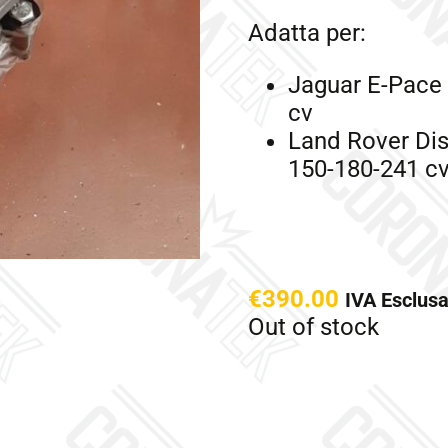
Adatta per:
Jaguar E-Pace 
cv
Land Rover Dis
150-180-241 c
€
390.00
IVA Esclus
Out of stock