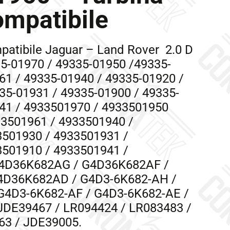
mpatibile
patibile Jaguar – Land Rover 2.0 D
35-01970 / 49335-01950 /49335-
61 / 49335-01940 / 49335-01920 /
35-01931 / 49335-01900 / 49335-
41 / 4933501970 / 4933501950
33501961 / 4933501940 /
3501930 / 4933501931 /
3501910 / 4933501941 /
4D36K682AG /
G4D36K682AF /
4D36K682AD / G4D3-6K682-AH /
G4D3-6K682-AF / G4D3-6K682-AE /
JDE39467 /
LR094424 / LR083483 /
63 / JDE39005.