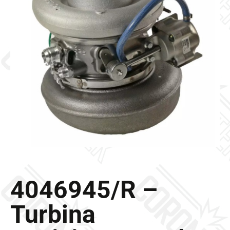
Galleria
Contatti
Blog
0 elementi
4046945/R –
Turbina