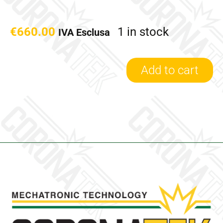
€
660.00
1 in stock
IVA Esclusa
Add to cart
4046945/R
-
Turbina
Revisionata
Holset
quantity