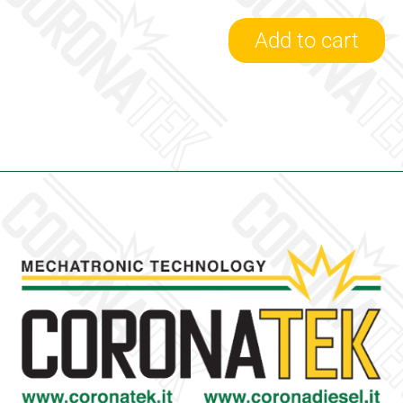
Add to cart
4033096H
-
Turbina
Nuova
Holset
quantity