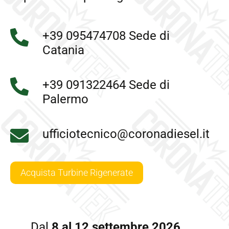
+39 095474708
Sede di
Catania
+39 091322464
Sede di
Palermo
ufficiotecnico@coronadiesel.it
Acquista Turbine Rigenerate
Dal
8 al 12 settembre 2026
,