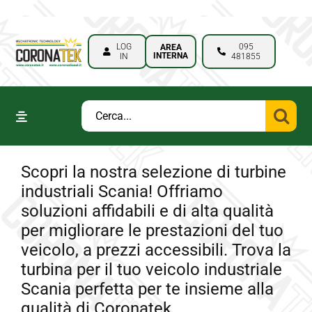
Salta
bahsegel
bahsegel
bahsegel
paribahis
al
giris
LOG
095
AREA
INTERNA
IN
481855
contenuto
Cerca
Toggle
per:
Navigation
Home
Scopri la nostra selezione di turbine
Chi Siamo
industriali Scania! Offriamo
soluzioni affidabili e di alta qualità
Prodotti
per migliorare le prestazioni del tuo
veicolo, a prezzi accessibili. Trova la
Rivenditori
turbina per il tuo veicolo industriale
Scania perfetta per te insieme alla
Lavori
qualità di Coronatek.