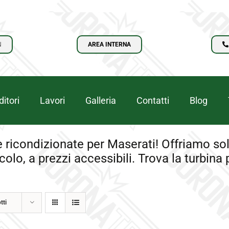
N
AREA INTERNA
itori
Lavori
Galleria
Contatti
Blog
 ricondizionate per Maserati! Offriamo soluz
colo, a prezzi accessibili. Trova la turbina
tti