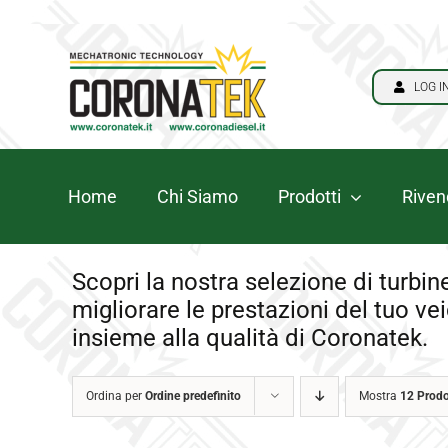
Salta
bahsegel
bahsegel
bahsegel
paribahis
al
giris
contenuto
LOG I
Home
Chi Siamo
Prodotti
Rivend
Scopri la nostra selezione di turbine
migliorare le prestazioni del tuo vei
insieme alla qualità di Coronatek.
Ordina per
Ordine predefinito
Mostra
12 Prodo