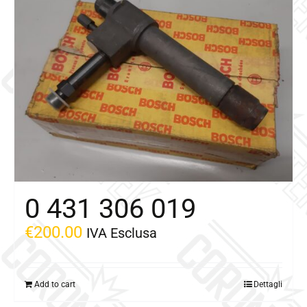
Galleria
Contatti
Blog
0 elementi
0 431 306 019
€
200.00
IVA Esclusa
Add to cart
Dettagli