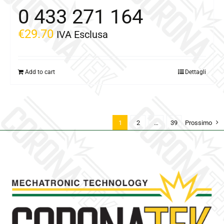
0 433 271 164
€
29.70
IVA Esclusa
Add to cart
Dettagli
1
2
…
39
Prossimo